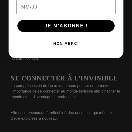
Le naturalisme a ses limites, puisque les lois de la nature et de
la culture sont insuffisantes pour comprendre le monde invisible
JE M’ABONNE !
(qualifié de surnaturel).
Inversement, l’animisme permettrait d’habiter le monde invisible,
NON MERCI
de connecter avec l’esprit de la forêt, de la rivière. En sommes,
de répondre aux questions existentielles auxquels le naturalisme
ne sait répondre.
SE CONNECTER À L’INVISIBLE
La compréhension de l’animisme nous permet de retrouver
l’importance de se connecter au monde invisible afin d’habiter le
monde avec d’avantage de profondeur.
Elle nous encourage à réfléchir à des questions qui méritent
d’être explorées à nouveau.