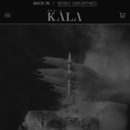
Skip
BACK IN
NEWLY UNEARTHED
to
content
Car
(0)