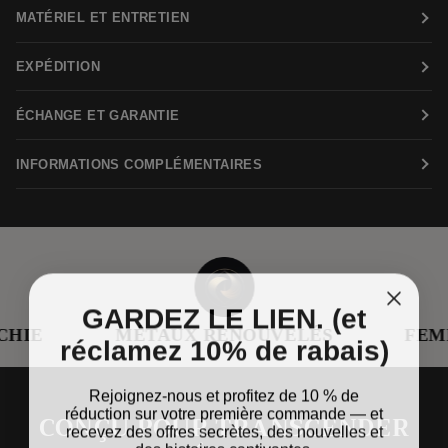
MATÉRIEL ET ENTRETIEN
EXPÉDITION
ÉCHANGE ET GARANTIE
INFORMATIONS COMPLÉMENTAIRES
GARDEZ LE LIEN. (et
IE
MÉTAUX RENOUVELÉS
FEMME
réclamez 10% de rabais)
Rejoignez-nous et profitez de 10 % de
réduction sur votre première commande — et
CONÇU POUR TRANSCENDER
recevez des offres secrètes, des nouvelles et
des histoires captivantes.