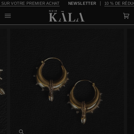
Passer
UR VOTRE PREMIER ACHAT
NEWSLETTER
10 % DE RÉDUCT
au
contenu
Pa
(0)
Enfocar