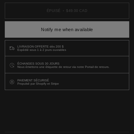
ÉPUISÉ
•
$49.00 CAD
Notify me when available
LIVRAISON OFFERTE dès 200 $
Expédié sous 1 à 2 jours ouvrables
ÉCHANGES SOUS 30 JOURS
Nous émettons une étiquette de retour via notre Portail de retours.
PAIEMENT SÉCURISÉ
Propulsé par Shopify et Stripe
Plus de moyens de paiement