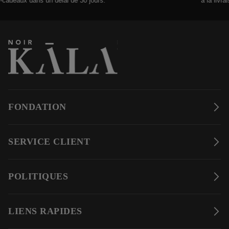
deaux dans un délai de 30 jours.
à la livraison 
FONDATION
SERVICE CLIENT
POLITIQUES
LIENS RAPIDES