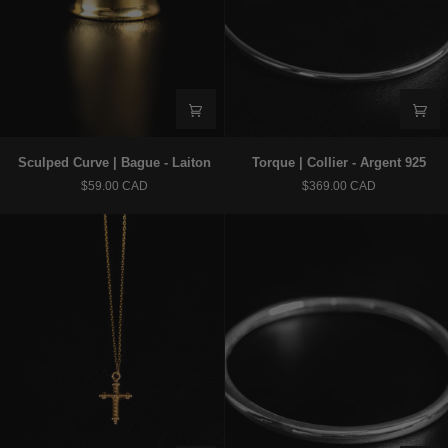
Sculped
Torque
Sculped Curve | Bague - Laiton
Torque | Collier - Argent 925
Curve
|
$59.00 CAD
$369.00 CAD
|
Collier
Bague
-
-
Argent
Laiton
925