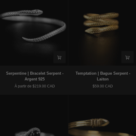
Serpentine
Temptation
Serpentine | Bracelet Serpent -
Temptation | Bague Serpent -
|
|
Argent 925
Laiton
Bracelet
Bague
À partir de $219.00 CAD
$59.00 CAD
Serpent
Serpent
-
-
Argent
Laiton
925