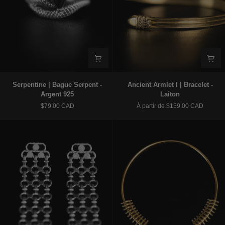
Serpentine
Ancient
Serpentine | Bague Serpent -
Ancient Armlet I | Bracelet -
|
Armlet
Argent 925
Laiton
Bague
I
$79.00 CAD
À partir de $159.00 CAD
Serpent
|
-
Bracelet
Argent
-
925
Laiton