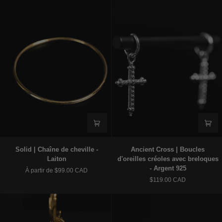
-
-
Laiton
Laiton
Solid
Ancient
Solid | Chaîne de cheville -
Ancient Cross | Boucles
|
Cross
Laiton
d'oreilles créoles avec breloques
Chaîne
|
- Argent 925
À partir de $99.00 CAD
de
Boucles
$119.00 CAD
cheville
d'oreilles
-
créoles
Laiton
avec
breloques
-