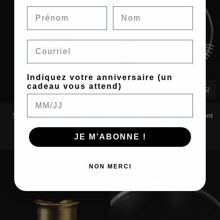
Email
Indiquez votre anniversaire (un
cadeau vous attend)
Sola
Spine
Sola | Bague d'orteil - Laiton
Spine Torque | Collier - Argent
|
Torque
925
$29.00 CAD
Bague
|
JE M’ABONNE !
$369.00 CAD
d'orteil
Collier
-
-
Laiton
Argent
NON MERCI
925