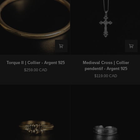
Torque
Medieval
Torque II | Collier - Argent 925
Medieval Cross | Collier
II
Cross
pendentif - Argent 925
$259.00 CAD
|
|
$119.00 CAD
Collier
Collier
-
pendentif
Argent
-
925
Argent
925