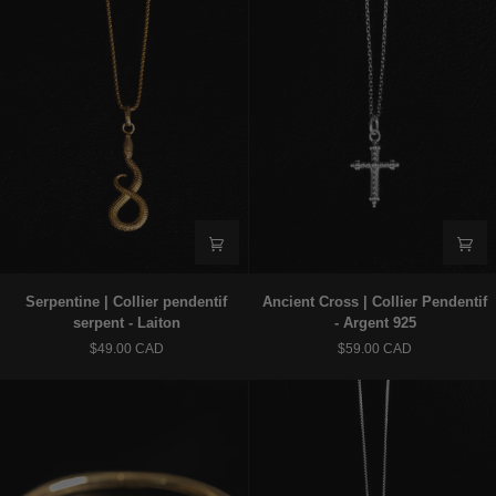
925
Serpentine
Ancient
Serpentine | Collier pendentif
Ancient Cross | Collier Pendentif
|
Cross
serpent - Laiton
- Argent 925
Collier
|
$49.00 CAD
$59.00 CAD
pendentif
Collier
serpent
Pendentif
-
-
Laiton
Argent
925