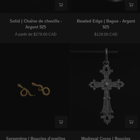
Solid
Beaded
Solid | Chaîne de cheville -
Beaded Edge | Bague - Argent
|
Edge
Argent 925
925
Chaîne
|
À partir de $279.00 CAD
$129.00 CAD
de
Bague
cheville
-
-
Argent
Argent
925
925
Serpentine
Medieval
Serpentine | Boucles d'oreilles
Medieval Cross | Boucles