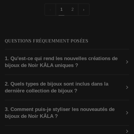
d'oreilles
-
créoles
Argent
1
2
-
925
Laiton
QUESTIONS FRÉQUEMMENT POSÉES
1. Qu'est-ce qui rend les nouvelles créations de
bijoux de Noir KĀLA uniques ?
2. Quels types de bijoux sont inclus dans la
dernière collection de bijoux ?
3. Comment puis-je styliser les nouveautés de
bijoux de Noir KĀLA ?