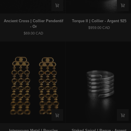
Ancient
Torque
Ancient Cross | Collier Pendentif
Torque II | Collier - Argent 925
Cross
II
- Or
$959.00 CAD
|
|
$69.00 CAD
Collier
Collier
Pendentif
-
-
Argent
Or
925
Interwoven
Staked
Interwoven Metal | Boucles
Staked Spiral | Bague - Argent