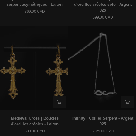
|
Cross
serpent asymétriques - Laiton
d'oreilles créoles solo - Argent
Boucles
|
925
$69.00 CAD
d'oreilles
Boucles
$99.00 CAD
serpent
d'oreilles
asymétriques
créoles
-
solo
Laiton
-
Argent
925
Medieval
Infinity
Medieval Cross | Boucles
Infinity | Collier Serpent - Argent
Cross
|
d'oreilles créoles - Laiton
925
|
Collier
$89.00 CAD
$129.00 CAD
Boucles
Serpent