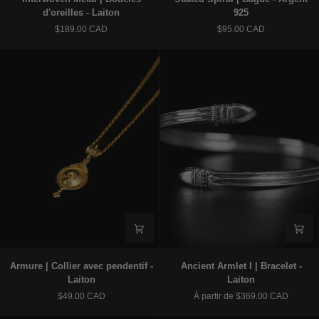
Metal
Spiral
d'oreilles - Laiton
925
|
|
$189.00 CAD
$95.00 CAD
Boucles
Bague
d'oreilles
-
-
Argent
Laiton
925
Armure
Ancient
Armure | Collier avec pendentif -
Ancient Armlet I | Bracelet -
|
Armlet
Laiton
Laiton
Collier
I
$49.00 CAD
À partir de $369.00 CAD
avec
|
pendentif
Bracelet