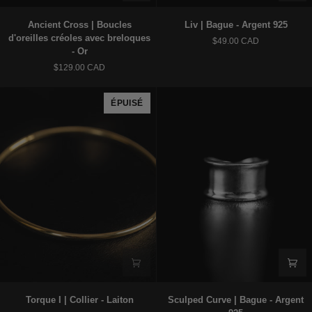
Ancient
Liv
Ancient Cross | Boucles
Liv | Bague - Argent 925
Cross
|
d'oreilles créoles avec breloques
$49.00 CAD
|
Bague
- Or
Boucles
-
$129.00 CAD
d'oreilles
Argent
créoles
925
avec
ÉPUISÉ
breloques
-
Or
Torque
Sculped
Torque I | Collier - Laiton
Sculped Curve | Bague - Argent
I
Curve