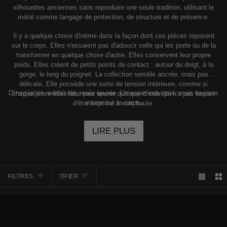
silhouettes anciennes sans reproduire une seule tradition, utilisant le
métal comme langage de protection, de structure et de présence.
Il y a quelque chose d'intime dans la façon dont ces pièces reposent
sur le corps. Elles n'essaient pas d'adoucir celle qui les porte ou de la
transformer en quelque chose d'autre. Elles conservent leur propre
poids. Elles créent de petits points de contact : autour du doigt, à la
gorge, le long du poignet. La collection semble ancrée, mais pas
délicate. Elle possède une sorte de tension intérieure, comme si
D'inspiration médiévale, mais épurée. Un esprit industriel, mais toujours
chaque pièce était faite pour ancrer quelque chose qui n'a pas besoin
intime sur le corps.
d'être exprimé à voix haute.
LIRE PLUS
TRIER
FILTRES
TRIER