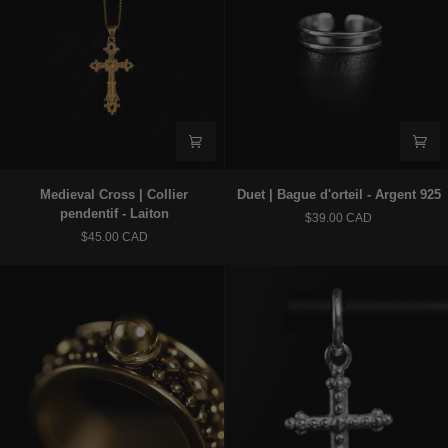
Medieval
Duet
Medieval Cross | Collier
Duet | Bague d'orteil - Argent 925
Cross
|
pendentif - Laiton
$39.00 CAD
|
Bague
$45.00 CAD
Collier
d'orteil
pendentif
-
-
Argent
Laiton
925