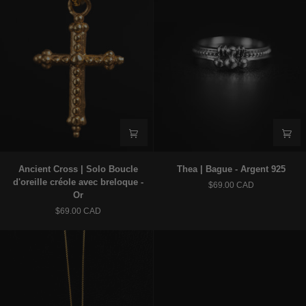
Argent
925
Ancient
Thea
Ancient Cross | Solo Boucle
Thea | Bague - Argent 925
Cross
|
d'oreille créole avec breloque -
$69.00 CAD
|
Bague
Or
Solo
-
$69.00 CAD
Boucle
Argent
d'oreille
925
créole
avec
breloque
-
Or