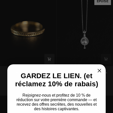
ÉPUISÉ
Argent
925
Liv
Armour
Liv | Bague - Laiton
Armour | Collier Pendentif -
GARDEZ LE LIEN. (et
|
|
Argent 925
$49.00 CAD
Bague
Collier
réclamez 10% de rabais)
$59.00 CAD
-
Pendentif
Épuisé
Laiton
-
Argent
Rejoignez-nous et profitez de 10 % de
925
réduction sur votre première commande — et
recevez des offres secrètes, des nouvelles et
des histoires captivantes.