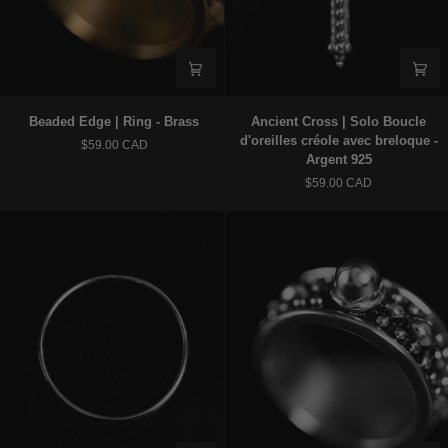
Beaded
Ancient
Beaded Edge | Ring - Brass
Ancient Cross | Solo Boucle
Edge
Cross
d'oreilles créole avec breloque -
$59.00 CAD
|
|
Argent 925
Ring
Solo
$59.00 CAD
-
Boucle
Brass
d'oreilles
créole
avec
breloque
-
Argent
925