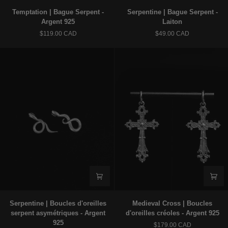
Temptation
Serpentine
Temptation | Bague Serpent -
Serpentine | Bague Serpent -
|
|
Argent 925
Laiton
Bague
Bague
$119.00 CAD
$49.00 CAD
Serpent
Serpent
-
-
Argent
Laiton
925
Serpentine
Medieval
Serpentine | Boucles d'oreilles
Medieval Cross | Boucles
|
Cross
serpent asymétriques - Argent
d'oreilles créoles - Argent 925
Boucles
|
925
$179.00 CAD
d'oreilles
Boucles