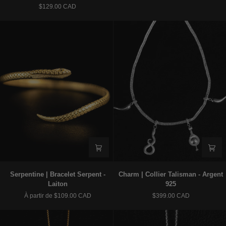
$129.00 CAD
serpent
d'oreilles
asymétriques
créoles
-
-
Argent
Argent
925
925
Serpentine
Charm
Serpentine | Bracelet Serpent -
Charm | Collier Talisman - Argent
|
|
Laiton
925
Bracelet
Collier
À partir de $109.00 CAD
$399.00 CAD
Serpent
Talisman
-
-
Laiton
Argent