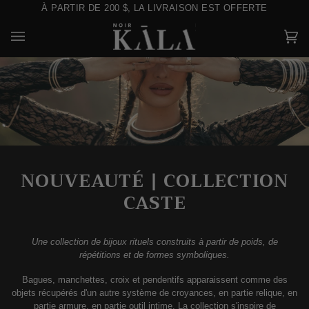
Passer
HAT
T OFFERTE
DE RETOUR
TOUT JUSTE DÉVO
au
contenu
Pa
(0)
NOUVEAUTÉ | COLLECTION
CASTE
Une collection de bijoux rituels construits à partir de poids, de
répétitions et de formes symboliques.
Bagues, manchettes, croix et pendentifs apparaissent comme des
objets récupérés d'un autre système de croyances, en partie relique, en
partie armure, en partie outil intime. La collection s'inspire de