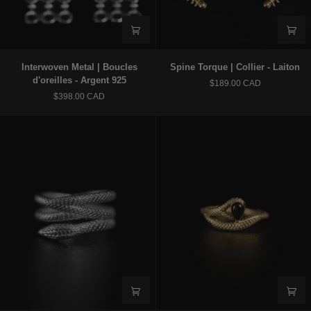
Interwoven
Spine
Interwoven Metal | Boucles
Spine Torque | Collier - Laiton
Metal
Torque
d'oreilles - Argent 925
$189.00 CAD
|
|
$398.00 CAD
Boucles
Collier
d'oreilles
-
-
Laiton
Argent
925