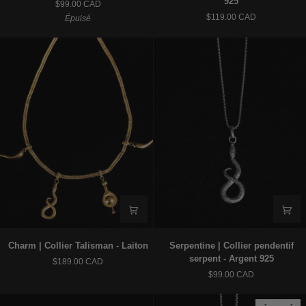
925
$99.00 CAD
|
|
$119.00 CAD
Épuisé
Collier
Bague
-
-
Laiton
Argent
925
Charm
Serpentine
Charm | Collier Talisman - Laiton
Serpentine | Collier pendentif
|
|
serpent - Argent 925
$189.00 CAD
Collier
Collier
$99.00 CAD
Talisman
pendentif
-
serpent
Laiton
-