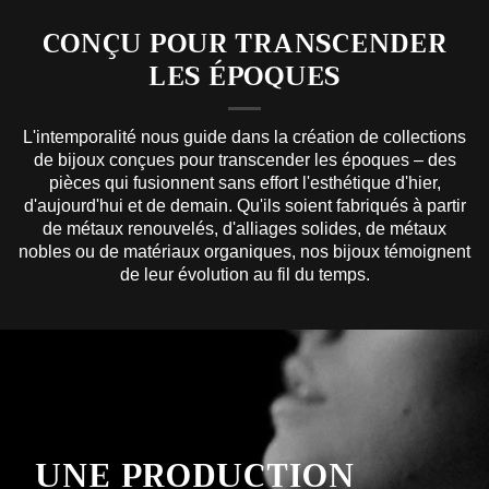
réclamez 10% de rabais)
CONÇU POUR TRANSCENDER
Rejoignez-nous et profitez de 10 % de
LES ÉPOQUES
réduction sur votre première commande — et
recevez des offres secrètes, des nouvelles et
des histoires captivantes.
L'intemporalité nous guide dans la création de collections
de bijoux conçues pour transcender les époques – des
pièces qui fusionnent sans effort l'esthétique d'hier,
d'aujourd'hui et de demain. Qu'ils soient fabriqués à partir
Email
de métaux renouvelés, d'alliages solides, de métaux
nobles ou de matériaux organiques, nos bijoux témoignent
de leur évolution au fil du temps.
Indiquez votre anniversaire (un
cadeau vous attend)
JE M’ABONNE !
NON MERCI
UNE PRODUCTION