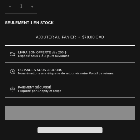
INDISPONIBLE
INDISPONIBLE
−
+
SEULEMENT
1
EN STOCK
AJOUTER AU PANIER
•
$79.00 CAD
LIVRAISON OFFERTE dès 200 $
Expédié sous 1 à 2 jours ouvrables
ÉCHANGES SOUS 30 JOURS
Nous émettons une étiquette de retour via notre Portail de retours.
PAIEMENT SÉCURISÉ
Propulsé par Shopify et Stripe