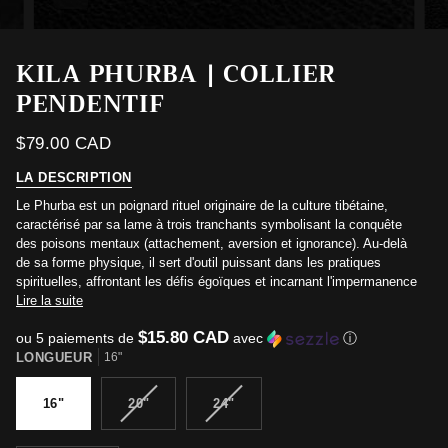
KILA PHURBA | COLLIER
PENDENTIF
$79.00 CAD
LA DESCRIPTION
Le Phurba est un poignard rituel originaire de la culture tibétaine,
caractérisé par sa lame à trois tranchants symbolisant la conquête
des poisons mentaux (attachement, aversion et ignorance). Au-delà
de sa forme physique, il sert d'outil puissant dans les pratiques
spirituelles, affrontant les défis égoïques et incarnant l'impermanence
Lire la suite
$15.80 CAD
ou 5 paiements de
avec
ⓘ
LONGUEUR
16"
VARIANTE
VARIANTE
16"
20"
24"
ÉPUISÉE
ÉPUISÉE
OU
OU