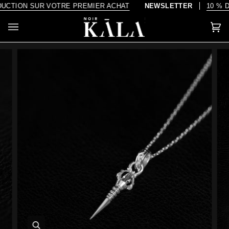
Passer
CTION SUR VOTRE PREMIER ACHAT
NEWSLETTER
10 % DE
au
contenu
Pa
(0)
Enfocar