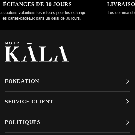
CHANGES DE 30 JOURS
LIVRAISON
ptons volontiers les retours pour les échanges ou
Les commandes de 
s cartes-cadeaux dans un délai de 30 jours.
à 
FONDATION
SERVICE CLIENT
POLITIQUES