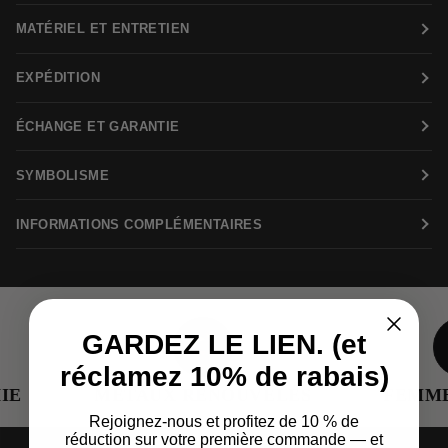
MATÉRIEL ET ENTRETIEN
EXPÉDITION
ÉCHANGE ET GARANTIE
SYMBOLISME
INFORMATIONS COMPLÉMENTAIRES
GARDEZ LE LIEN. (et
réclamez 10% de rabais)
E
MÉTAUX RENOUVELÉS
FEMME 
Rejoignez-nous et profitez de 10 % de
réduction sur votre première commande — et