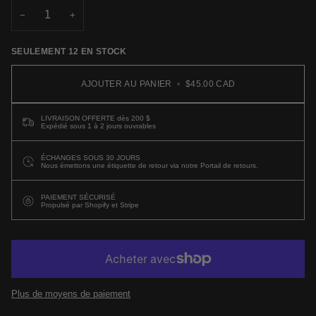
INDISPONIBLE
−
+
SEULEMENT
12
EN STOCK
AJOUTER AU PANIER
•
$45.00 CAD
LIVRAISON OFFERTE dès 200 $
Expédié sous 1 à 2 jours ouvrables
ÉCHANGES SOUS 30 JOURS
Nous émettons une étiquette de retour via notre Portail de retours.
PAIEMENT SÉCURISÉ
Propulsé par Shopify et Stripe
Plus de moyens de paiement