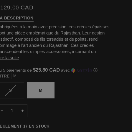
$129.00 CAD
A DESCRIPTION
abriquées à la main avec précision, ces créoles épaisses
ont une pièce emblématique du Rajasthan. Leur design
istinctif, composé de fils torsadés et de points, rend
ommage à l'art ancien du Rajasthan. Ces créoles
ranscendent les simples accessoires, incarnant un
ire la suite
$25.80 CAD
u 5 paiements de
avec
ⓘ
ITRE
M
VARIANTE
S
M
ÉPUISÉE
OU
INDISPONIBLE
−
+
EULEMENT
17
EN STOCK