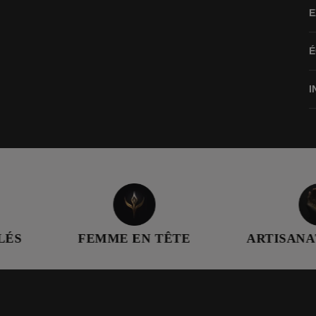
E
É
I
FEMME EN TÊTE
ARTISANAT QUALIFI