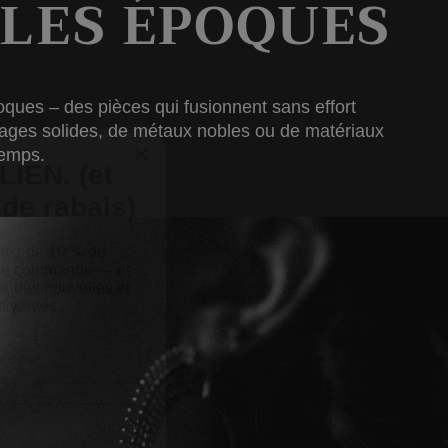
LES ÉPOQUES
oques – des pièces qui fusionnent sans effort
IEN. (et
alliages solides, de métaux nobles ou de matériaux
de rabais)
temps.
itez de 10 % de
ière commande — et
s, des nouvelles et
tivantes.
ersaire (un