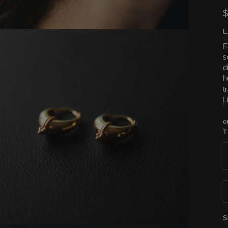
L
F
s
d
h
t
L
o
T
S