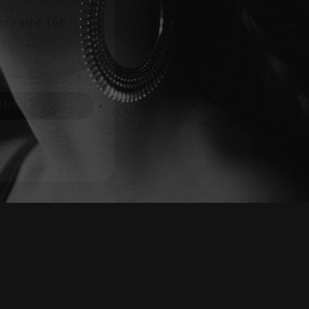
NE !
CI