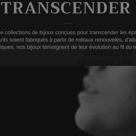
 TRANSCENDER 
de collections de bijoux conçues pour transcender les ép
GARDEZ LE L
Qu'ils soient fabriqués à partir de métaux renouvelés, d'
réclamez 10% 
iques, nos bijoux témoignent de leur évolution au fil du 
Rejoignez-nous et prof
réduction sur votre prem
recevez des offres secrète
des histoires cap
Email
Indiquez votre anniv
cadeau vous attend)