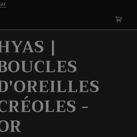
Panier
(0)
HYAS |
BOUCLES
D'OREILLES
CRÉOLES -
OR