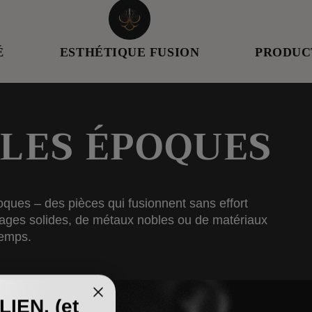
ESTHÉTIQUE FUSION
PRODUCTION RÉ
LES ÉPOQUES
oques – des pièces qui fusionnent sans effort
alliages solides, de métaux nobles ou de matériaux
temps.
IEN. (et