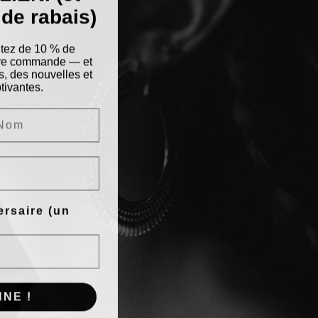
de rabais)
itez de 10 % de
ière commande — et
s, des nouvelles et
tivantes.
ersaire (un
NE !