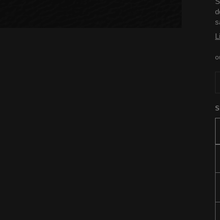
S
d
s
L
o
S