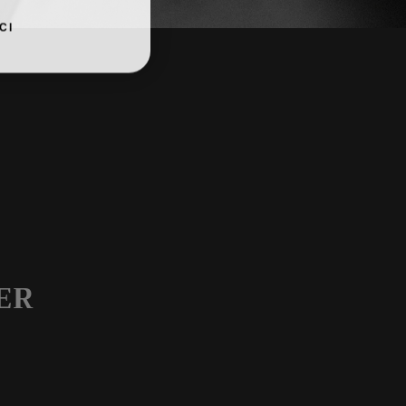
CI
ER