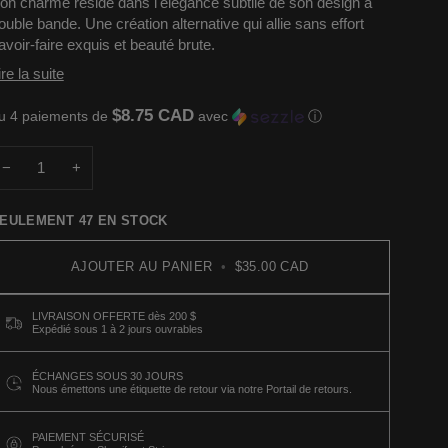
on charme réside dans l'élégance subtile de son design à
ouble bande.
Une création alternative qui allie sans effort
avoir-faire exquis et beauté brute.
ire la suite
$8.75 CAD
u 4 paiements de
avec
ⓘ
−
+
EULEMENT
47
EN STOCK
AJOUTER AU PANIER
•
$35.00 CAD
LIVRAISON OFFERTE dès 200 $
Expédié sous 1 à 2 jours ouvrables
ÉCHANGES SOUS 30 JOURS
Nous émettons une étiquette de retour via notre Portail de retours.
PAIEMENT SÉCURISÉ