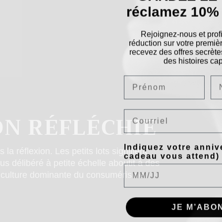
réclamez 10% 
Rejoignez-nous et prof
réduction sur votre prem
recevez des offres secrète
des histoires cap
Email
N RÉFLÉCHIE
Indiquez votre anniv
a réflexion. Les petits lots signifient
cadeau vous attend)
s délibéré à petite échelle aboutit à des
la culture dominante du consumérisme
JE M’ABON