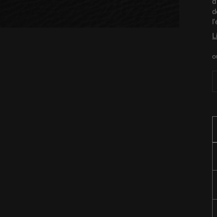
d
d
l
L
o