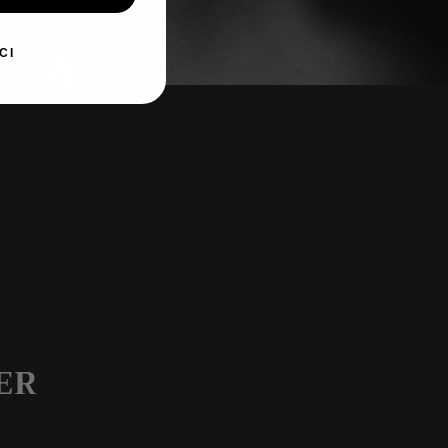
CI
ER