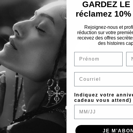
GARDEZ LE L
réclamez 10% 
Rejoignez-nous et prof
réduction sur votre prem
recevez des offres secrète
des histoires cap
Email
N RÉFLÉCHIE
Indiquez votre anniv
cadeau vous attend)
a réflexion. Les petits lots signifient
s délibéré à petite échelle aboutit à des
la culture dominante du consumérisme
JE M’ABON