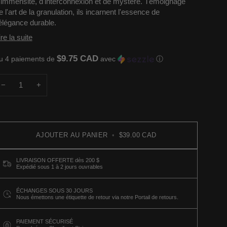
'immensité, d'interconnexion et de mystère. Témoignage
e l'art de la granulation, ils incarnent l'essence de
'élégance durable.
ire la suite
$9.75 CAD
u 4 paiements de
avec
ⓘ
−
+
AJOUTER AU PANIER
•
$39.00 CAD
LIVRAISON OFFERTE dès 200 $
Expédié sous 1 à 2 jours ouvrables
ÉCHANGES SOUS 30 JOURS
Nous émettons une étiquette de retour via notre Portail de retours.
PAIEMENT SÉCURISÉ