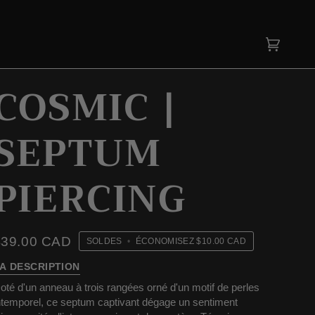
Panier
(0)
COSMIC |
SEPTUM
PIERCING
$39.00 CAD
SOLDES
•
ÉCONOMISEZ
$10.00 CAD
A DESCRIPTION
oté d'un anneau à trois rangées orné d'un motif de perles
ntemporel, ce septum captivant dégage un sentiment