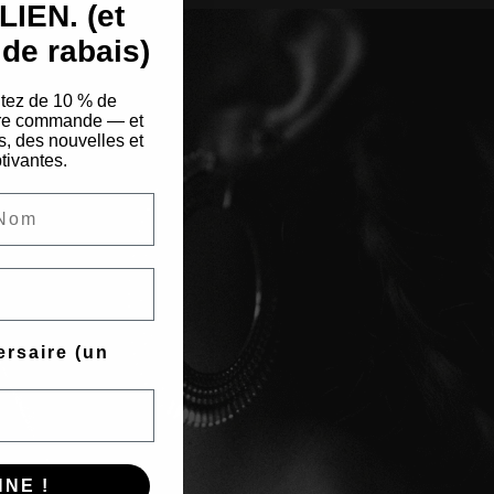
IEN. (et
de rabais)
itez de 10 % de
ière commande — et
s, des nouvelles et
tivantes.
ersaire (un
NE !