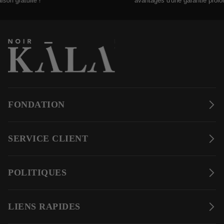
n gratuite !
avantages d'une garantie prolongée
FONDATION
SERVICE CLIENT
POLITIQUES
LIENS RAPIDES