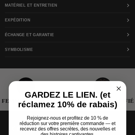
MATÉRIEL ET ENTRETIEN
EXPÉDITION
ÉCHANGE ET GARANTIE
SYMBOLISME
GARDEZ LE LIEN. (et
EMME EN TÊTE
ARTISANAT QUALIFIÉ
réclamez 10% de rabais)
Rejoignez-nous et profitez de 10 % de
réduction sur votre première commande — et
CONÇU POUR TRANSCENDER
recevez des offres secrètes, des nouvelles et
des histoires captivantes.