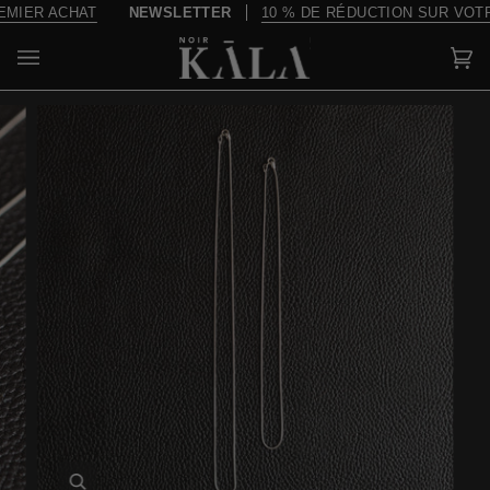
Passer
ER ACHAT
NEWSLETTER
10 % DE RÉDUCTION SUR VOTRE 
au
contenu
Pa
(0)
Enfocar