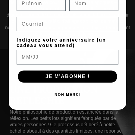
de bijoux conçues pour transcender les époques – des
pièces qui fusionnent sans effort l'esthétique d'hier,
d'aujourd'hui et de demain. Qu'ils soient fabriqués à partir
Email
de métaux renouvelés, d'alliages solides, de métaux
nobles ou de matériaux organiques, nos bijoux témoignent
de leur évolution au fil du temps.
Indiquez votre anniversaire (un
cadeau vous attend)
JE M’ABONNE !
UNE PRODUCTION
NON MERCI
RÉFLÉCHIE
Notre philosophie de production est ancrée dans la
réflexion. Les petits lots signifient fabriqués par de
vraies personnes ! Ce processus délibéré à petite
échelle aboutit à des quantités limitées, une réponse