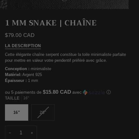
1 MM SNAKE | CHAÎNE
$79.00 CAD
LA DESCRIPTION
Cette élégante chaîne serpent constitue la toile minimaliste parfaite
pour mettre en valeur votre pendentif préféré avec grâce.
Conception :
minimaliste
Matériel:
Argent 925
Épaisseur :
1 mm
$15.80 CAD
ou 5 paiements de
avec
ⓘ
TAILLE
16"
VARIANTE
16"
20"
ÉPUISÉE
OU
INDISPONIBLE
−
+