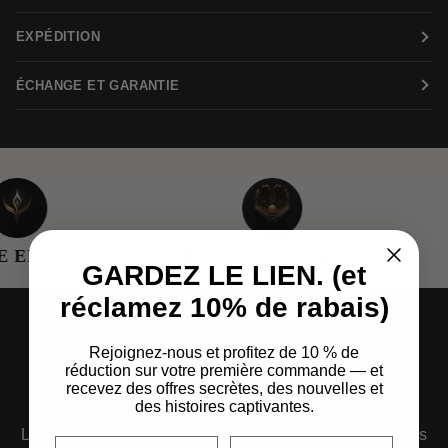
EXPÉDITION
ÉCHANGE ET GARANTIE
N TÊTE
ARTISANAT QUALIFIÉ
E
GARDEZ LE LIEN. (et
réclamez 10% de rabais)
CONÇU POUR TRANSCENDER
Rejoignez-nous et profitez de 10 % de
LES ÉPOQUES
réduction sur votre première commande — et
recevez des offres secrètes, des nouvelles et
des histoires captivantes.
L'intemporalité nous guide dans la création de collections