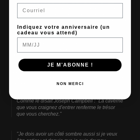
Lorsque nous entrons en relation avec notre ombre, nous
Email
réalisons qu’elle n’est souvent pas aussi sombre qu’on le
redoutait. Les instincts primaires qui résident en nous trouvent
des expressions symboliques, permettant à ces énergies d’avoir
une place à la fois en nous et à l’extérieur de nous.
Indiquez votre anniversaire (un
cadeau vous attend)
Valser avec l’ombre est la liberté glorieuse, l’affranchissement
des contraintes. Ce feu a besoin d’un refuge, d’un espace où
exister.
JE M’ABONNE !
Nous avons besoin de l’ombre pour parvenir à notre propre
individuation. Nous avons besoin de l’ombre pour atteindre notre
complétude.
NON MERCI
Comme le disait Joseph Campbell : "La caverne
que vous craignez d'entrer renferme le trésor
que vous cherchez."
"Je dois avoir un côté sombre aussi si je veux