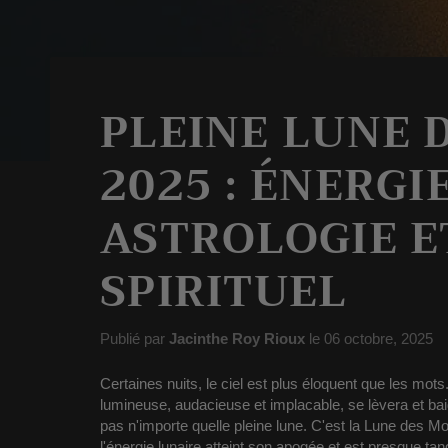
PLEINE LUNE 
2025 : ÉNERGI
ASTROLOGIE E
SPIRITUEL
Publié par
Jacinthe Roy Rioux
le
06 octobre, 2025
Certaines nuits, le ciel est plus éloquent que les mots
lumineuse, audacieuse et implacable, se lèvera et bai
pas n'importe quelle pleine lune. C'est la
Lune des Mo
l'énergie lunaire atteint son apogée et est presque tang