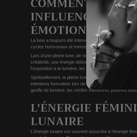
COMMENT LES PL
INFLUENCENT LES
ÉMOTIONNELS ET 
La lune a toujours été intimement liée aux
émotions e
cycles hormonaux et menstruels, son influence a été d
Lors d'une pleine lune, de nombreuses personnes re
créativité, une énergie débordante, voire une profond
l'exposition à la lumière, les rythmes circadiens et l
Spirituellement, la pleine lune représente
l'aboutissem
intentions formulées lors de la nouvelle lune atteigne
gonfle de lumière, les vérités intérieures peuvent elle
L'ÉNERGIE FÉMINI
LUNAIRE
L'énergie lunaire est souvent associée à
l'énergie fém