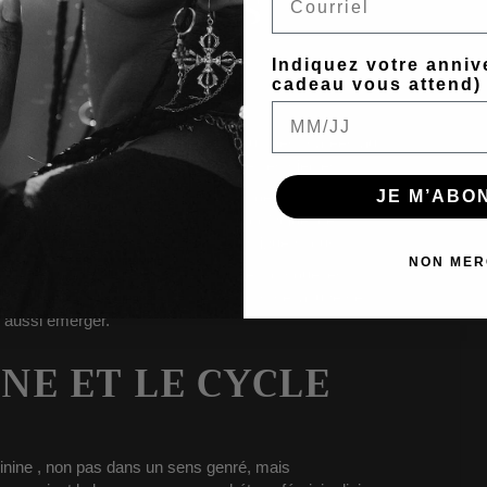
EINES LUNES
 ÉTATS
Indiquez votre anniv
SPIRITUELS
cadeau vous attend)
t au rythme humains
. Du flux et reflux des marées aux
ocumentée à travers les cultures et les siècles.
JE M’ABON
ssentent
des émotions exacerbées
, des explosions de
e réflexion. Ce n'est pas une simple coïncidence :
es associations psychologiques y contribuent tous.
NON MER
ent
. C'est l'
apogée du cycle lunaire
, lorsque les
nt leur réalisation symbolique. Tout comme la lune se
s aussi émerger.
NE ET LE CYCLE
inine
, non pas dans un sens genré, mais