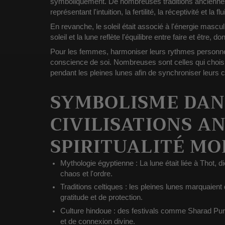
symboliquement. De nombreuses traditions ancienne
représentant l'intuition, la fertilité, la réceptivité et la flu
En revanche, le soleil était associé à l'énergie mascul
soleil et la lune reflète l'équilibre entre faire et être, do
Pour les femmes, harmoniser leurs rythmes personn
conscience de soi. Nombreuses sont celles qui choisi
pendant les pleines lunes afin de synchroniser leurs 
SYMBOLISME DAN
CIVILISATIONS A
SPIRITUALITÉ M
Mythologie égyptienne :
La lune était liée à Thot, 
chaos et l'ordre.
Traditions celtiques :
les pleines lunes marquaient
gratitude et de protection.
Culture hindoue :
des festivals comme Sharad Purn
et de connexion divine.