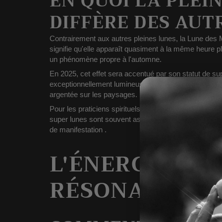
EN QUOI LA PLEI
DIFFÈRE DES AUT
Contrairement aux autres pleines lunes, la
Lune des M
signifie qu'elle apparaît quasiment à la même heure pl
un phénomène propre à l'automne.
En 2025, cet effet sera accentué par son
statut
de su
exceptionnellement lumineuse
, capable de surpasser
argentée sur les paysages.
Pour les praticiens spirituels et les astrologues, cette 
super lunes sont souvent associées à
des émotions a
de manifestation
.
L'ÉNERGIE LUN
RÉSONANCE SP