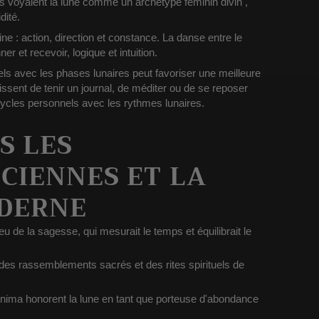
s voyaient la lune comme un
archétype féminin divin
,
idité.
ine : action, direction et constance. La danse entre le
nner et recevoir, logique et intuition.
els avec
les phases lunaires
peut favoriser une meilleure
ssent de tenir
un journal, de méditer ou de se reposer
cycles personnels avec les rythmes lunaires.
S LES
NCIENNES ET LA
ODERNE
dieu de la sagesse, qui mesurait le temps et équilibrait le
 des rassemblements sacrés et des rites spirituels de
ima honorent la lune en tant que porteuse d'abondance