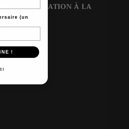
TRANSFORMATION À LA
MATIÈRE
ersaire (un
Plus
NE !
CI