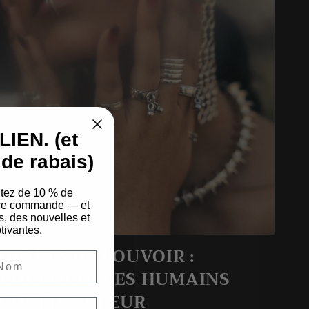
IEN. (et
de rabais)
itez de 10 % de
ière commande — et
s, des nouvelles et
tivantes.
OBJETS DE POUVOIR :
POURQUOI LES HUMAINS
CONFIENT LEUR