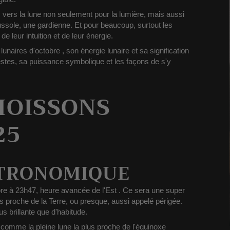
s vers la lune non seulement pour la lumière, mais aussi
oussole, une gardienne. Et pour beaucoup, surtout les
de leur intuition et de leur énergie.
 lunaires d'octobre
,
son
énergie lunaire
et
sa signification
stes, sa puissance symbolique et les façons de s'y
MOISSONS
25
STRONOMIQUE
bre à 23h47, heure avancée de l'Est
. Ce sera une
super
plus proche de la Terre, ou presque, aussi appelé périgée.
us brillante
que d'habitude.
e comme la
pleine lune la plus proche de l'équinoxe